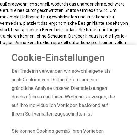
außergewöhnlich schnell, wodurch das unangenehme, schwere
Gefühl eines durchgeschwitzten Shirts vermieden wird. Um
maximale Haltbarkeit zu gewährleisten und Irritationen zu
vermeiden, platziert das ergonomische Design Nähte abseits von
stark beanspruchten Bereichen, sodass Sie härter und länger
trainieren können, ohne Scheuern. Darüber hinaus ist die Hybrid-
Raglan-Ärmelkonstruktion speziell dafür konzipiert, einen vollen
Bewegungsumfang zu ermöglichen und Ihnen die uneingeschränkte
Cookie-Einstellungen
Mobilität zu bieten, die für kraftvolle Hebevorgänge, dynamische
Dehnungen und explosive Bewegungen erforderlich ist.
Bei Tradeinn verwenden wir sowohl eigene als
Technische Daten
auch Cookies von Drittanbietern, um eine
Attribute:
gründliche Analyse unserer Dienstleistungen
durchzuführen und Ihnen Werbung zu zeigen, die
* Geschlecht: Herren
auf Ihre individuellen Vorlieben basierend auf
* Ausschnitt: Rundhals
* Stoff: Stretch
Ihrem Surfverhalten zugeschnitten ist.
Eigenschaften:
Sie können Cookies gemäß Ihren Vorlieben