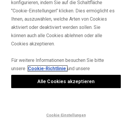
* Superleichter HeatGear®-Stoff bietet überragende Abdeckung,
konfigurieren, indem Sie auf die Schaltfläche
ohne Sie zu belasten.
"Cookie-Einstellungen" klicken. Dies ermöglicht es
* Mesh-Einsätze unter den Armen und am Rücken für strategische
Ihnen, auszuwählen, welche Arten von Cookies
Belüftung.
* Material leitet Schweiß ab und trocknet sehr schnell.
aktiviert oder deaktiviert werden sollen. Sie
* Ergonomisches Design hält Nähte von stark beanspruchten
können auch alle Cookies ablehnen oder alle
Bereichen fern und erhöht die Haltbarkeit.
Cookies akzeptieren.
* Hybrid-Raglan-Ärmelkonstruktion für mehr Bewegungsfreiheit und
Komfort.
* Beschriftbares Namensschild im Nacken für Ihre Initialen oder
Für weitere Informationen besuchen Sie bitte
Nummer.
unsere
Cookie-Richtlinie
und unsere
Passform und Pflege:
Datenschutzerklärung
Alle Cookies akzeptieren
* Maschinenwäsche kalt mit ähnlichen Farben.
* Verwenden Sie nur chlorfreie Bleichmittel, falls erforderlich.
* Im Trockner bei niedriger Temperatur trocknen.
* Nicht bügeln.
* Keine Weichspüler verwenden.
Cookie-Einstellungen
2. SALE – Noch mehr Rabatte | Bis zu 75 % Rabatt
* Nicht chemisch reinigen.
Zusammensetzung: